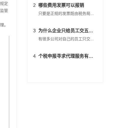
规定
2
哪些费用发票可以报销
监管
只要是正规的发票既由税务局统一印制的并加盖经营单位公章的均可报销
理。
3
为什么企业只给员工交五险而不交公积金？
有很多公司对自己的员工只交纳一个五险的待遇，但是不交纳住房公积金
4
个税申报寻求代理服务有哪些优势?