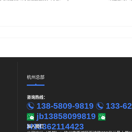
杭州总部
咨询热线：
138-5809-9819
133-62
jb13858099819
H13362114423
加入我们